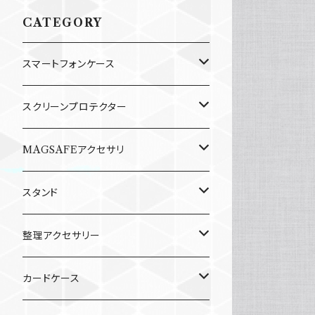
CATEGORY
スマートフォンケース
iPhone 13 mini用
スクリーンプロテクター
iPhone 13用
iPhone 13 mini用
MAGSAFEアクセサリ
iPhone 13 Pro用
iPhone 13/iPhone Pro用
スマホリング
スタンド
iPhone 13 Pro Max用
iPhone 13 Pro Max用
スマホスタンド
折りたたみ式スマホ・タブレットスタンド
整理アクセサリー
マグネット式スマホスタンド
マグネット式ケーブルオーガナイザー
カードケース