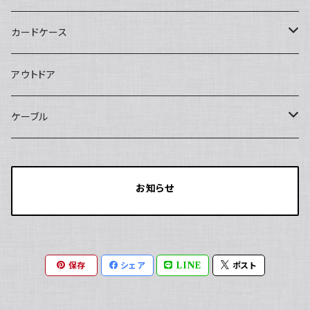
マグネット式スマホスタンド
マグネット式ケーブルオーガナイザー
カードケース
SIMカードケース
アウトドア
最大18枚収納
メモリーカードケース
ケーブル
最大12枚収納
SWITCH用カードケース
20V/3A
お知らせ
最大24枚収納
SIM/SDカードケース
20V/5A
最大12枚収納
保存
シェア
LINE
ポスト
最大18枚収納