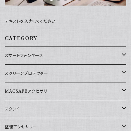
テキストを入力してください
CATEGORY
スマートフォンケース
iPhone 13 mini用
スクリーンプロテクター
iPhone 13用
iPhone 13 mini用
MAGSAFEアクセサリ
iPhone 13 Pro用
iPhone 13/iPhone Pro用
スマホリング
スタンド
iPhone 13 Pro Max用
iPhone 13 Pro Max用
スマホスタンド
折りたたみ式スマホ・タブレットスタンド
整理アクセサリー