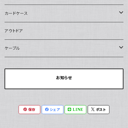
マグネット式スマホスタンド
マグネット式ケーブルオーガナイザー
カードケース
SIMカードケース
アウトドア
最大18枚収納
メモリーカードケース
ケーブル
最大12枚収納
SWITCH用カードケース
20V/3A
お知らせ
最大24枚収納
SIM/SDカードケース
20V/5A
最大12枚収納
保存
シェア
LINE
ポスト
最大18枚収納