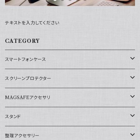
テキストを入力してください
CATEGORY
スマートフォンケース
iPhone 13 mini用
スクリーンプロテクター
iPhone 13用
iPhone 13 mini用
MAGSAFEアクセサリ
iPhone 13 Pro用
iPhone 13/iPhone Pro用
スマホリング
スタンド
iPhone 13 Pro Max用
iPhone 13 Pro Max用
スマホスタンド
折りたたみ式スマホ・タブレットスタンド
整理アクセサリー