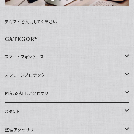
テキストを入力してください
CATEGORY
スマートフォンケース
iPhone 13 mini用
スクリーンプロテクター
iPhone 13用
iPhone 13 mini用
MAGSAFEアクセサリ
iPhone 13 Pro用
iPhone 13/iPhone Pro用
スマホリング
スタンド
iPhone 13 Pro Max用
iPhone 13 Pro Max用
スマホスタンド
折りたたみ式スマホ・タブレットスタンド
整理アクセサリー