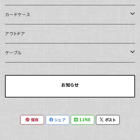
マグネット式スマホスタンド
マグネット式ケーブルオーガナイザー
カードケース
SIMカードケース
アウトドア
最大18枚収納
メモリーカードケース
ケーブル
最大12枚収納
SWITCH用カードケース
20V/3A
お知らせ
最大24枚収納
SIM/SDカードケース
20V/5A
最大12枚収納
保存
シェア
LINE
ポスト
最大18枚収納